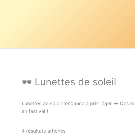
Aller
au
contenu
🕶️ Lunettes de soleil
Lunettes de soleil tendance à prix léger ☀️ Des mo
en festival !
4 résultats affichés